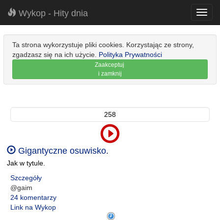
Wykop - Hity dnia
Toggl
navig
Ta strona wykorzystuje pliki cookies. Korzystając ze strony,
zgadzasz się na ich użycie.
Polityka Prywatności
Zaakceptuj
i zamknij
258
Gigantyczne osuwisko.
Jak w tytule.
Szczegóły
@gaim
24 komentarzy
Link na Wykop