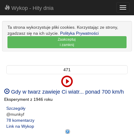
Wykop - Hity dnia
Toggl
navig
Ta strona wykorzystuje pliki cookies. Korzystając ze strony,
zgadzasz się na ich użycie.
Polityka Prywatności
Zaakceptuj
i zamknij
471
Gdy w twarz zawieje Ci wiatr... ponad 700 km/h
Eksperyment z 1946 roku
Szczegóły
@munkyf
78 komentarzy
Link na Wykop