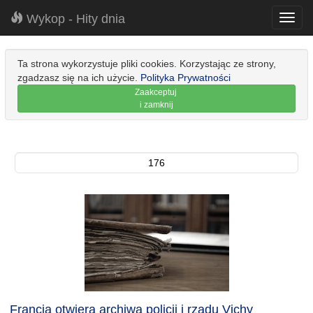
Wykop - Hity dnia
Toggl
navig
Ta strona wykorzystuje pliki cookies. Korzystając ze strony,
zgadzasz się na ich użycie.
Polityka Prywatności
Zaakceptuj
i zamknij
176
Francja otwiera archiwa policji i rządu Vichy