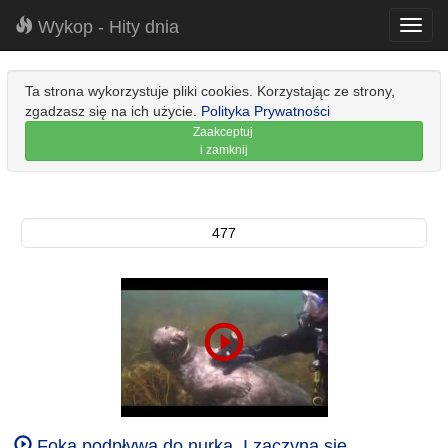
Wykop - Hity dnia
Toggl
navig
Ta strona wykorzystuje pliki cookies. Korzystając ze strony,
zgadzasz się na ich użycie.
Polityka Prywatności
Zaakceptuj
i zamknij
477
Foka podpływa do nurka. I zaczyna się