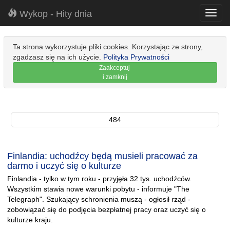
Wykop - Hity dnia
Toggl
navig
Ta strona wykorzystuje pliki cookies. Korzystając ze strony,
zgadzasz się na ich użycie.
Polityka Prywatności
Zaakceptuj
i zamknij
484
Finlandia: uchodźcy będą musieli pracować za
darmo i uczyć się o kulturze
Finlandia - tylko w tym roku - przyjęła 32 tys. uchodźców.
Wszystkim stawia nowe warunki pobytu - informuje "The
Telegraph". Szukający schronienia muszą - ogłosił rząd -
zobowiązać się do podjęcia bezpłatnej pracy oraz uczyć się o
kulturze kraju.