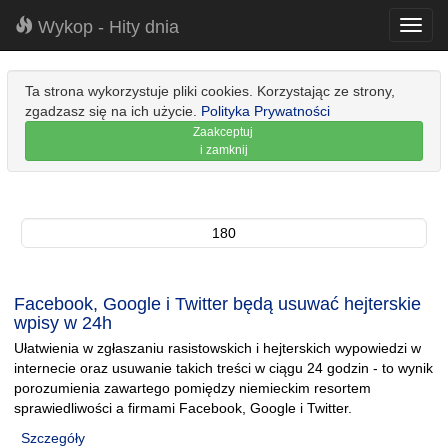
Wykop - Hity dnia
Toggl
navig
Ta strona wykorzystuje pliki cookies. Korzystając ze strony,
zgadzasz się na ich użycie.
Polityka Prywatności
Zaakceptuj
i zamknij
180
Facebook, Google i Twitter będą usuwać hejterskie
wpisy w 24h
Ułatwienia w zgłaszaniu rasistowskich i hejterskich wypowiedzi w
internecie oraz usuwanie takich treści w ciągu 24 godzin - to wynik
porozumienia zawartego pomiędzy niemieckim resortem
sprawiedliwości a firmami Facebook, Google i Twitter.
Szczegóły