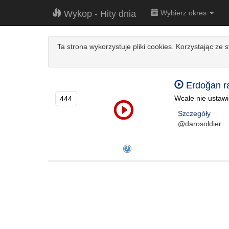
Wykop - Hity dnia
Wybierz okres
Ta strona wykorzystuje pliki cookies. Korzystając ze 
Erdoğan ra
Wcale nie ustawi
444
Szczegóły
@darosoldier