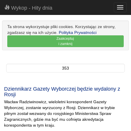
Wykop - Hity dnia
Toggl
navig
Ta strona wykorzystuje pliki cookies. Korzystając ze strony,
zgadzasz się na ich użycie.
Polityka Prywatności
Zaakceptuj
i zamknij
353
Dziennikarz Gazety Wyborczej będzie wydalony z
Rosji
Wacław Radziwinowicz, wieloletni korespondent Gazety
Wyborczej, zostanie wyrzucony z Rosji. Dziennikarz w trybie
pilnym został wezwany do rosyjskiego Ministerstwa Spraw
Zagranicznych, gdzie ma być mu cofnięta akredytacja
korespondenta w tym kraju.