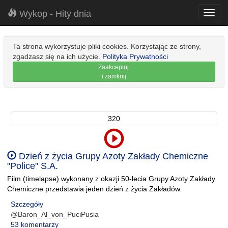
Wykop - Hity dnia
Toggl
navig
Ta strona wykorzystuje pliki cookies. Korzystając ze strony,
zgadzasz się na ich użycie.
Polityka Prywatności
Zaakceptuj
i zamknij
320
Dzień z życia Grupy Azoty Zakłady Chemiczne
"Police" S.A.
Film (timelapse) wykonany z okazji 50-lecia Grupy Azoty Zakłady
Chemiczne przedstawia jeden dzień z życia Zakładów.
Szczegóły
@Baron_Al_von_PuciPusia
53 komentarzy