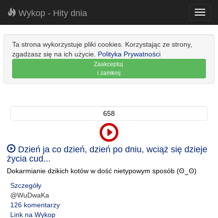
Wykop - Hity dnia
Toggl
navig
Ta strona wykorzystuje pliki cookies. Korzystając ze strony,
zgadzasz się na ich użycie.
Polityka Prywatności
Zaakceptuj
i zamknij
658
Dzień ja co dzień, dzień po dniu, wciąż się dzieje
życia cud...
Dokarmianie dzikich kotów w dość nietypowym sposób (ʘ‿ʘ)
Szczegóły
@WuDwaKa
126 komentarzy
Link na Wykop