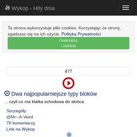
Wykop - Hity dnia
Toggl
navig
Ta strona wykorzystuje pliki cookies. Korzystając ze strony,
zgadzasz się na ich użycie.
Polityka Prywatności
Zaakceptuj
i zamknij
477
Dwa najpopularniejsze typy bloków
... czyli co ma klatka schodowa do słońca.
Szczegóły
@Mr--A-Veed
76 komentarzy
Link na Wykop