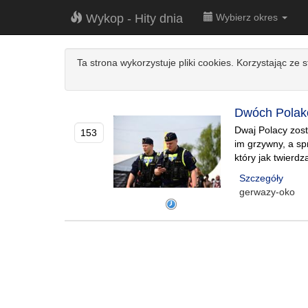
Wykop - Hity dnia
Wybierz okres
Ta strona wykorzystuje pliki cookies. Korzystając ze 
Dwóch Polakó
Dwaj Polacy zost
153
im grzywny, a sp
który jak twierd
Szczegóły
gerwazy-oko