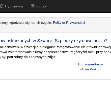
Tryb ciemny
Kontakt
strony, zgadzasz się na ich użycie.
Polityka Prywatności
w oskarżonych w Szwecji. Szpiedzy czy dowcipnisie?
ali oskarżeni w Szwecji o nielegalne fotografowanie elektrowni jądro
rawa zainteresowała służby bezpieczeństwa. Mężczyźni mieli przy sobi
zą był potrzebny do zabawnych zdjęć.
103 komentarzy
Link na Wykop