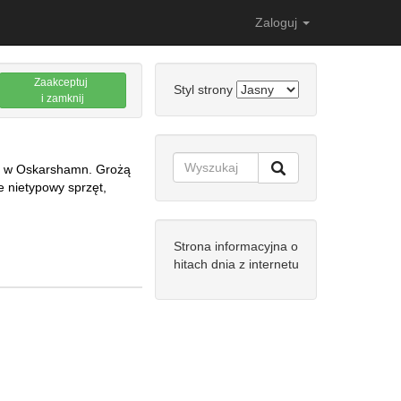
Zaloguj
Zaakceptuj
Styl strony
i zamknij
wej w Oskarshamn. Grożą
e nietypowy sprzęt,
Strona informacyjna o
hitach dnia z internetu