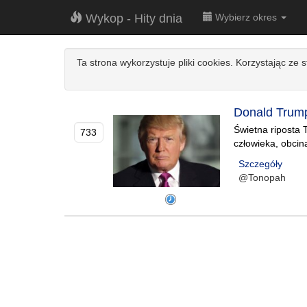
Wykop - Hity dnia
Wybierz okres
Ta strona wykorzystuje pliki cookies. Korzystając ze 
Donald Trump 
Świetna riposta 
733
człowieka, obcina
Szczegóły
@Tonopah