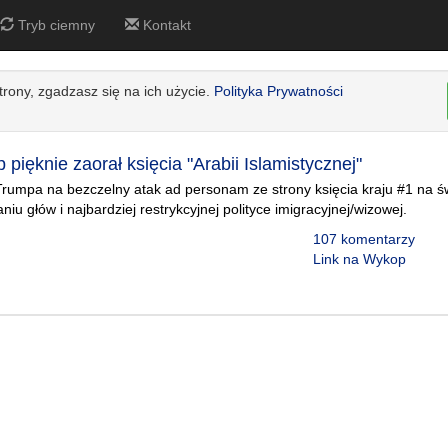
Tryb ciemny
Kontakt
strony, zgadzasz się na ich użycie.
Polityka Prywatności
pięknie zaorał księcia "Arabii Islamistycznej"
Trumpa na bezczelny atak ad personam ze strony księcia kraju #1 na ś
niu głów i najbardziej restrykcyjnej polityce imigracyjnej/wizowej.
107 komentarzy
Link na Wykop