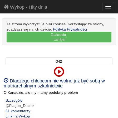
Wykop - Hity dnia
Toggl
navig
Ta strona wykorzystuje pliki cookies. Korzystając ze strony,
zgadzasz się na ich użycie.
Polityka Prywatności
Zaakceptuj
i zamknij
342
Dlaczego chłopcom nie wolno już być sobą w
matriarchalnym szkolnictwie
O Kanadzie, ale my mamy podobny problem
Szczegóły
@Plague_Doctor
61 komentarzy
Link na Wykop