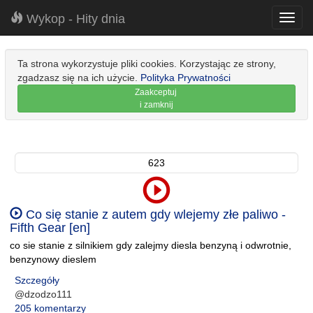
Wykop - Hity dnia
Toggl
navig
Ta strona wykorzystuje pliki cookies. Korzystając ze strony,
zgadzasz się na ich użycie.
Polityka Prywatności
Zaakceptuj
i zamknij
623
Co się stanie z autem gdy wlejemy złe paliwo -
Fifth Gear [en]
co sie stanie z silnikiem gdy zalejmy diesla benzyną i odwrotnie,
benzynowy dieslem
Szczegóły
@dzodzo111
205 komentarzy