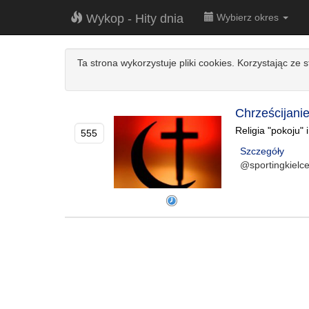
Wykop - Hity dnia
Wybierz okres
Ta strona wykorzystuje pliki cookies. Korzystając ze 
Chrześcijani
Religia "pokoju" i
555
Szczegóły
@sportingkielc