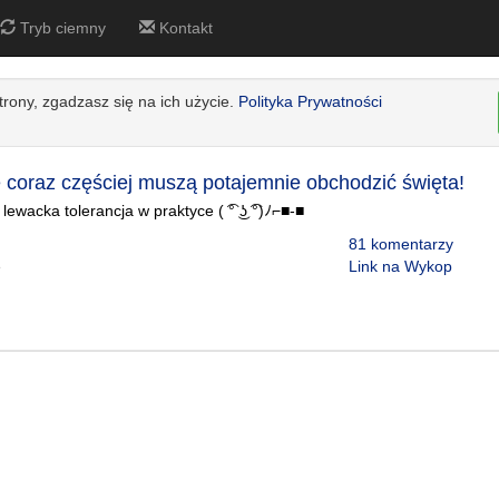
Tryb ciemny
Kontakt
strony, zgadzasz się na ich użycie.
Polityka Prywatności
e coraz częściej muszą potajemnie obchodzić święta!
 lewacka tolerancja w praktyce ( ͡° ͜ʖ ͡°)ﾉ⌐■-■
81 komentarzy
e
Link na Wykop