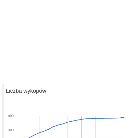
Liczba wykopów
400
300