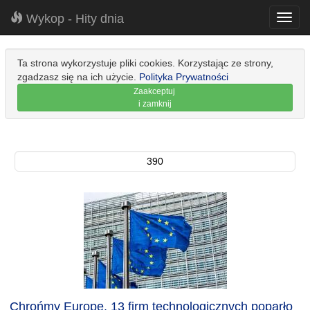
Wykop - Hity dnia
Toggl
navig
Ta strona wykorzystuje pliki cookies. Korzystając ze strony,
zgadzasz się na ich użycie.
Polityka Prywatności
Zaakceptuj
i zamknij
390
Chrońmy Europę. 13 firm technologicznych poparło