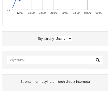
30
12:00
15:00
18:00
21:00
00:00
03:00
06:00
09:00
Styl strony
Strona informacyjna o hitach dnia z internetu