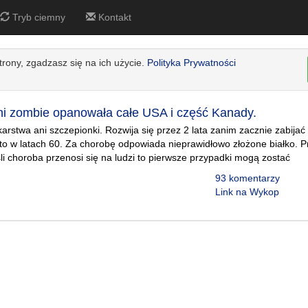
Tryb ciemny
Kontakt
strony, zgadzasz się na ich użycie.
Polityka Prywatności
ni zombie opanowała całe USA i część Kanady.
karstwa ani szczepionki. Rozwija się przez 2 lata zanim zacznie zabijać
o w latach 60. Za chorobę odpowiada nieprawidłowo złożone białko. Pr
eśli choroba przenosi się na ludzi to pierwsze przypadki mogą zostać
93 komentarzy
Link na Wykop