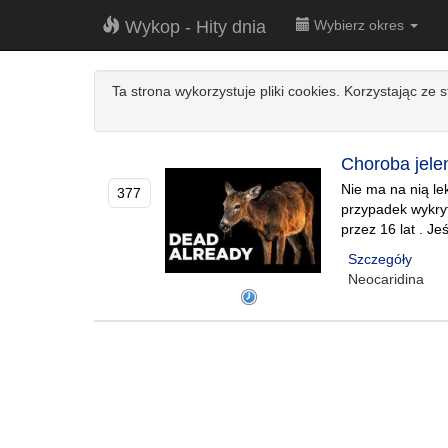
Wykop - Hity dnia
Wybierz okres
Ta strona wykorzystuje pliki cookies. Korzystając ze 
Choroba jele
Nie ma na nią le
377
przypadek wykryt
przez 16 lat . J
Szczegóły
Neocaridina