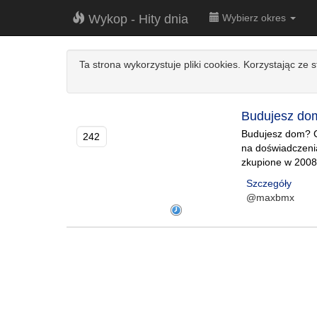
Wykop - Hity dnia
Wybierz okres
Ta strona wykorzystuje pliki cookies. Korzystając ze 
Budujesz dom
Budujesz dom? Ch
242
na doświadczenia
zkupione w 2008
Szczegóły
@maxbmx