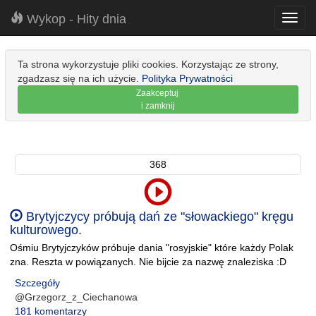
Wykop - Hity dnia
Toggl
navig
Ta strona wykorzystuje pliki cookies. Korzystając ze strony,
zgadzasz się na ich użycie.
Polityka Prywatności
Zaakceptuj
i zamknij
368
Brytyjczycy próbują dań ze "słowackiego" kręgu
kulturowego.
Ośmiu Brytyjczyków próbuje dania "rosyjskie" które każdy Polak
zna. Reszta w powiązanych. Nie bijcie za nazwę znaleziska :D
Szczegóły
@Grzegorz_z_Ciechanowa
181 komentarzy