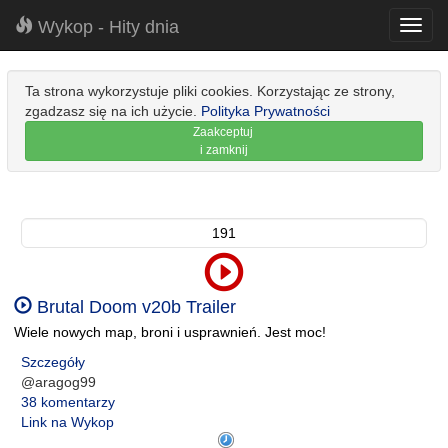
Wykop - Hity dnia
Toggl
navig
Ta strona wykorzystuje pliki cookies. Korzystając ze strony,
zgadzasz się na ich użycie.
Polityka Prywatności
Zaakceptuj
i zamknij
191
Brutal Doom v20b Trailer
Wiele nowych map, broni i usprawnień. Jest moc!
Szczegóły
@aragog99
38 komentarzy
Link na Wykop