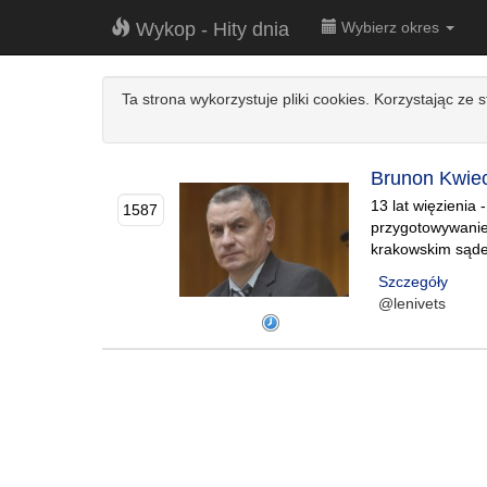
Wykop - Hity dnia
Wybierz okres
Ta strona wykorzystuje pliki cookies. Korzystając ze 
Brunon Kwiec
13 lat więzienia
1587
przygotowywanie
krakowskim sądem
Szczegóły
@lenivets