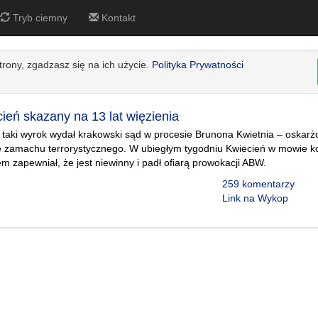
Tryb ciemny
Kontakt
strony, zgadzasz się na ich użycie.
Polityka Prywatności
ień skazany na 13 lat więzienia
 - taki wyrok wydał krakowski sąd w procesie Brunona Kwietnia – oskar
 zamachu terrorystycznego. W ubiegłym tygodniu Kwiecień w mowie k
 zapewniał, że jest niewinny i padł ofiarą prowokacji ABW.
259 komentarzy
Link na Wykop