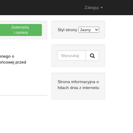
Zaloguj
Zaakceptuj
Styl strony
i zamknij
żonego o
ońcowej przed
Strona informacyjna o
hitach dnia z internetu