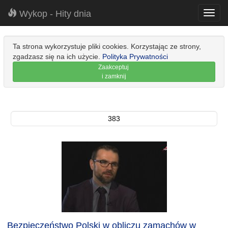
Wykop - Hity dnia
Toggl
navig
Ta strona wykorzystuje pliki cookies. Korzystając ze strony,
zgadzasz się na ich użycie.
Polityka Prywatności
Zaakceptuj
i zamknij
383
Bezpieczeństwo Polski w obliczu zamachów w