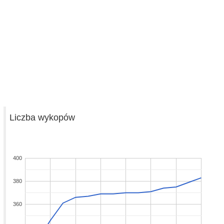
Liczba wykopów
400
380
360