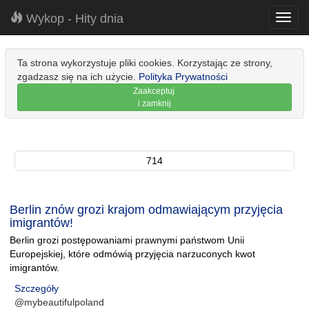
Wykop - Hity dnia
Toggl
navig
Ta strona wykorzystuje pliki cookies. Korzystając ze strony,
zgadzasz się na ich użycie.
Polityka Prywatności
Zaakceptuj
i zamknij
714
Berlin znów grozi krajom odmawiającym przyjęcia
imigrantów!
Berlin grozi postępowaniami prawnymi państwom Unii
Europejskiej, które odmówią przyjęcia narzuconych kwot
imigrantów.
Szczegóły
@mybeautifulpoland