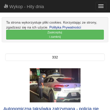
Wykop - Hity dnia
Toggl
navig
Ta strona wykorzystuje pliki cookies. Korzystając ze strony,
zgadzasz się na ich użycie.
Polityka Prywatności
Zaakceptuj
i zamknij
332
Autonomiczna taksówka zatrzymana - policja nie