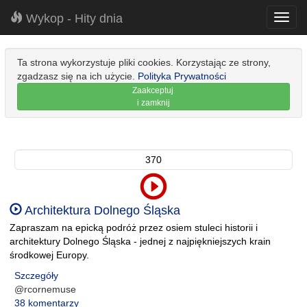
Wykop - Hity dnia
Toggl
navig
Ta strona wykorzystuje pliki cookies. Korzystając ze strony,
zgadzasz się na ich użycie.
Polityka Prywatności
Zaakceptuj
i zamknij
370
Architektura Dolnego Śląska
Zapraszam na epicką podróż przez osiem stuleci historii i
architektury Dolnego Śląska - jednej z najpiękniejszych krain
środkowej Europy.
Szczegóły
@rcornemuse
38 komentarzy