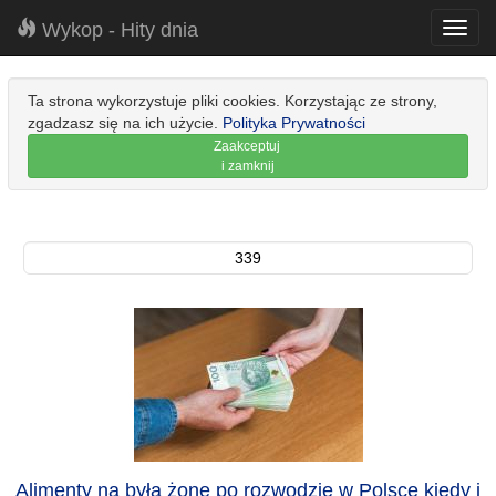
Wykop - Hity dnia
Toggl
navig
Ta strona wykorzystuje pliki cookies. Korzystając ze strony,
zgadzasz się na ich użycie.
Polityka Prywatności
Zaakceptuj
i zamknij
339
Alimenty na byłą żonę po rozwodzie w Polsce kiedy i