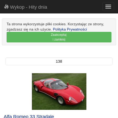
Wykop - Hity dnia
Toggl
navig
Ta strona wykorzystuje pliki cookies. Korzystając ze strony,
zgadzasz się na ich użycie.
Polityka Prywatności
Zaakceptuj
i zamknij
138
Alfa Romeo 33 Stradale