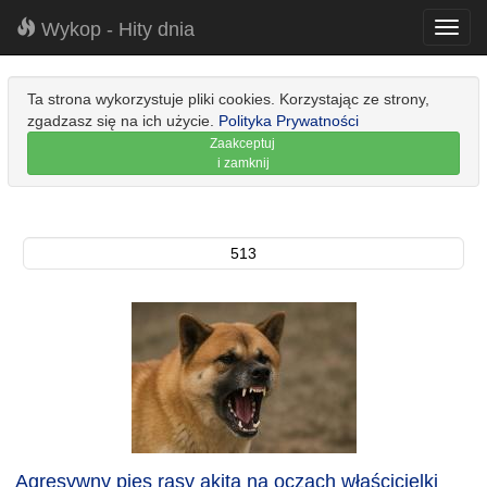
Wykop - Hity dnia
Toggl
navig
Ta strona wykorzystuje pliki cookies. Korzystając ze strony,
zgadzasz się na ich użycie.
Polityka Prywatności
Zaakceptuj
i zamknij
513
Agresywny pies rasy akita na oczach właścicielki