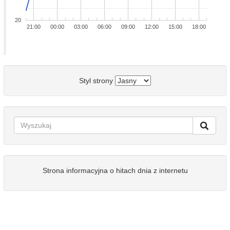
20
21:00
00:00
03:00
06:00
09:00
12:00
15:00
18:00
Styl strony
Strona informacyjna o hitach dnia z internetu