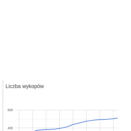
Liczba wykopów
600
400