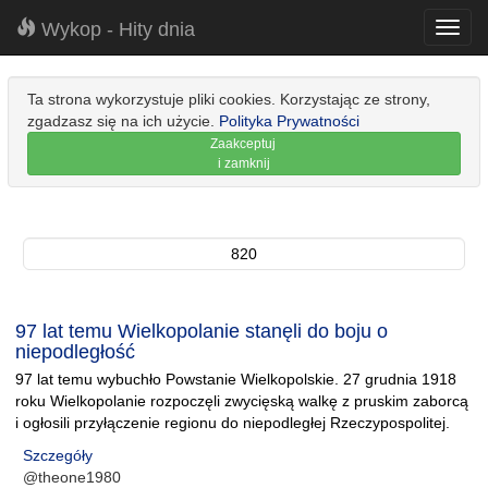
Wykop - Hity dnia
Toggl
navig
Ta strona wykorzystuje pliki cookies. Korzystając ze strony,
zgadzasz się na ich użycie.
Polityka Prywatności
Zaakceptuj
i zamknij
820
97 lat temu Wielkopolanie stanęli do boju o
niepodległość
97 lat temu wybuchło Powstanie Wielkopolskie. 27 grudnia 1918
roku Wielkopolanie rozpoczęli zwycięską walkę z pruskim zaborcą
i ogłosili przyłączenie regionu do niepodległej Rzeczypospolitej.
Szczegóły
@theone1980