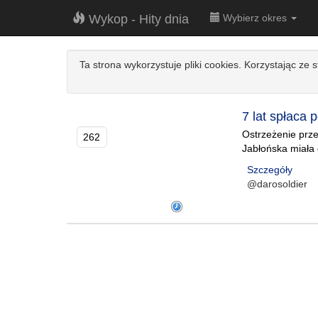
Wykop - Hity dnia
Wybierz okres
Ta strona wykorzystuje pliki cookies. Korzystając ze 
7 lat spłaca 
Ostrzeżenie prze
262
Jabłońska miała d
Szczegóły
@darosoldier