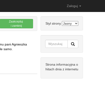
Zaloguj
Zaakceptuj
Styl strony
i zamknij
emu pani Agnieszka
yle samo.
Strona informacyjna o
hitach dnia z internetu