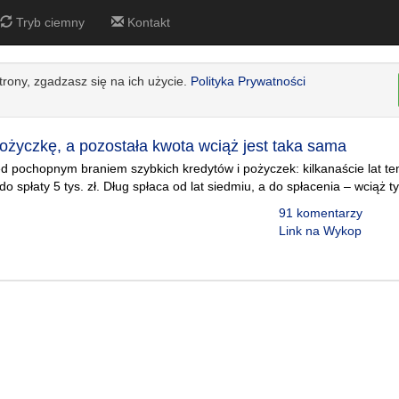
Tryb ciemny
Kontakt
strony, zgadzasz się na ich użycie.
Polityka Prywatności
pożyczkę, a pozostała kwota wciąż jest taka sama
d pochopnym braniem szybkich kredytów i pożyczek: kilkanaście lat t
o spłaty 5 tys. zł. Dług spłaca od lat siedmiu, a do spłacenia – wciąż t
91 komentarzy
Link na Wykop