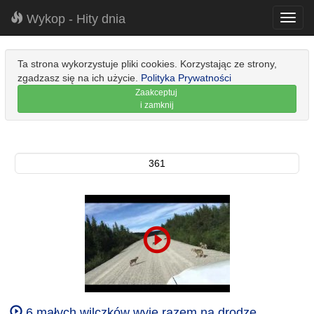
Wykop - Hity dnia
Toggl
navig
Ta strona wykorzystuje pliki cookies. Korzystając ze strony,
zgadzasz się na ich użycie.
Polityka Prywatności
Zaakceptuj
i zamknij
361
6 małych wilczków wyje razem na drodze.