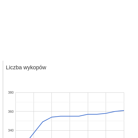
Liczba wykopów
380
360
340