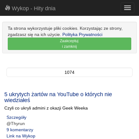
Wykop - Hity dnia
Toggl
navig
Ta strona wykorzystuje pliki cookies. Korzystając ze strony,
zgadzasz się na ich użycie.
Polityka Prywatności
Zaakceptuj
i zamknij
1074
5 ukrytych żartów na YouTube o których nie
wiedziałeś
Czyli co ukryli admini z okazji Geek Weeka
Szczegóły
@Thyrun
9 komentarzy
Link na Wykop