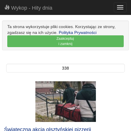
Wykop - Hity dnia
Toggl
navig
Ta strona wykorzystuje pliki cookies. Korzystając ze strony,
zgadzasz się na ich użycie.
Polityka Prywatności
Zaakceptuj
i zamknij
338
Świąteczna akcja olsztyńskiej pizzerii