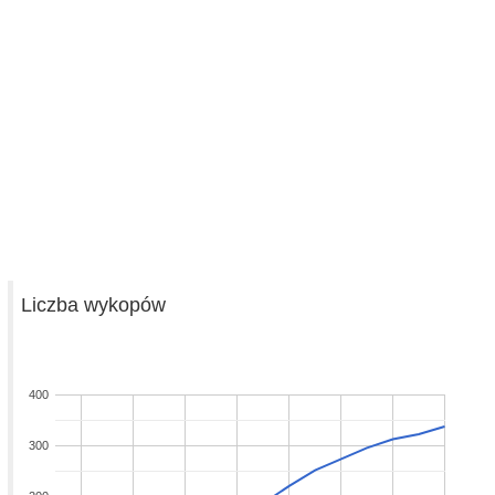
Liczba wykopów
400
300