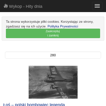
Wykop - Hity dnia
Toggl
navig
Ta strona wykorzystuje pliki cookies. Korzystając ze strony,
zgadzasz się na ich użycie.
Polityka Prywatności
Zaakceptuj
i zamknij
280
Łoś – polski bombowiec legenda