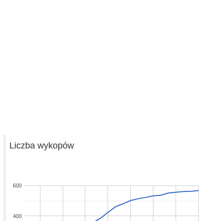
Liczba wykopów
600
400