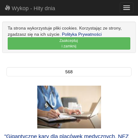
Wykop - Hity dnia
Toggl
navig
Ta strona wykorzystuje pliki cookies. Korzystając ze strony,
zgadzasz się na ich użycie.
Polityka Prywatności
Zaakceptuj
i zamknij
568
"Gigantyczne kary dla placówek medycznych. NFZ