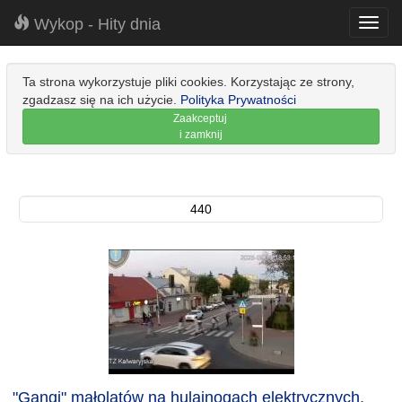
Wykop - Hity dnia
Toggl
navig
Ta strona wykorzystuje pliki cookies. Korzystając ze strony,
zgadzasz się na ich użycie.
Polityka Prywatności
Zaakceptuj
i zamknij
440
"Gangi" małolatów na hulajnogach elektrycznych.