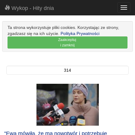
Wykop - Hity dnia
Toggl
navig
Ta strona wykorzystuje pliki cookies. Korzystając ze strony,
zgadzasz się na ich użycie.
Polityka Prywatności
Zaakceptuj
i zamknij
314
"Ewa mówiła, że ma nowotwór i potrzebuje