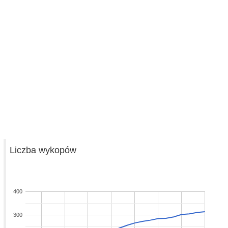
Liczba wykopów
400
300