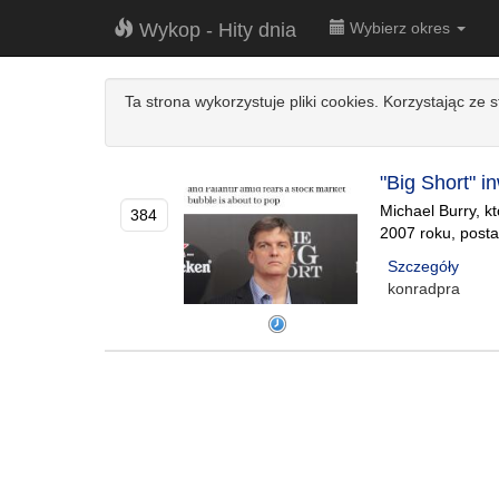
Wykop - Hity dnia
Wybierz okres
Ta strona wykorzystuje pliki cookies. Korzystając ze 
"Big Short" i
Michael Burry, k
384
2007 roku, posta
Szczegóły
konradpra