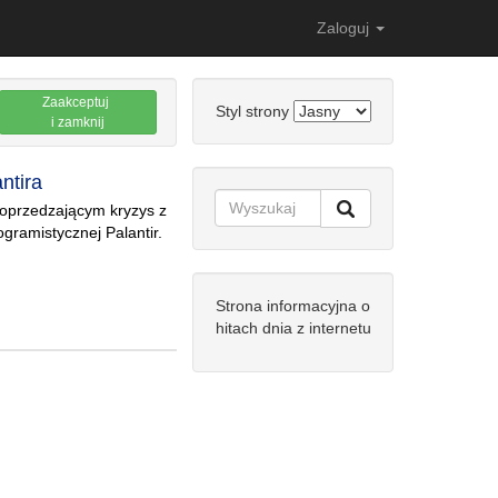
Zaloguj
Zaakceptuj
Styl strony
i zamknij
ntira
poprzedzającym kryzys z
ogramistycznej Palantir.
Strona informacyjna o
hitach dnia z internetu