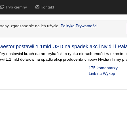
Tryb ciemny
Kontakt
strony, zgadzasz się na ich użycie.
Polityka Prywatności
nwestor postawił 1.1mld USD na spadek akcji Nvidii i Pala
tóry obstawiał krach na amerykańskim rynku nieruchomości w okresie 
wił 1,1 mld dolarów na spadki akcji producenta chipów Nvidia i firmy pr
175 komentarzy
Link na Wykop