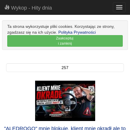
Wykop - Hity dnia
Toggl
navig
Ta strona wykorzystuje pliki cookies. Korzystając ze strony,
zgadzasz się na ich użycie.
Polityka Prywatności
Zaakceptuj
i zamknij
257
"ALEDROGO" mnie blokuje, klient mnie okradł ale to